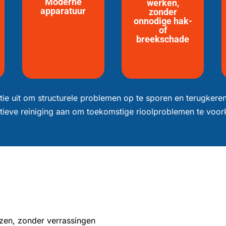
Moderne
werken,
apparatuur
zonder
onnodige hak-
of
breekschade
tie uit om structurele problemen op te sporen en terugker
tieve reiniging aan om toekomstige rioolproblemen te voo
jzen, zonder verrassingen