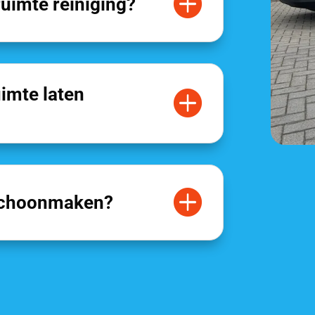

ruimte reiniging?
imte laten


 schoonmaken?