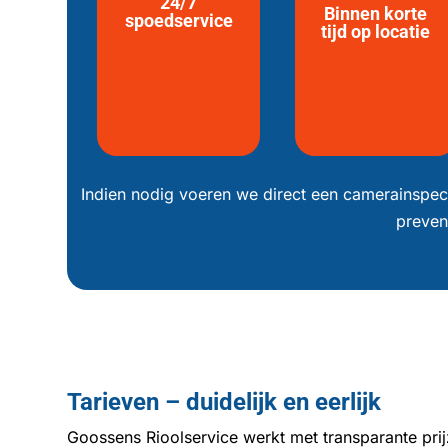
24/7
Binnen korte
spoedservice
tijd op locatie
Indien nodig voeren we direct een camerainspec
preven
Tarieven – duidelijk en eerlijk
Goossens Rioolservice werkt met transparante pri