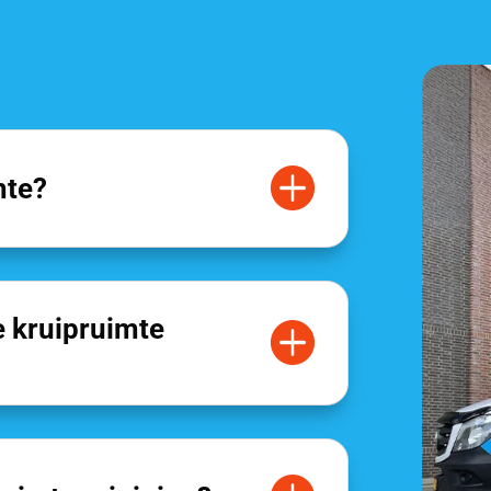

mte?
e kruipruimte
