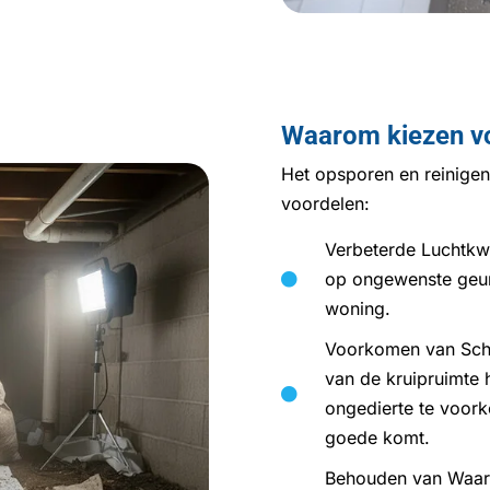
Waarom kiezen vo
Het opsporen en reinigen
voordelen:
Verbeterde Luchtkwa
op ongewenste geure

woning.
Voorkomen van Schi
van de kruipruimte

ongedierte te voor
goede komt.
Behouden van Waar