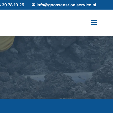
6 39 78 10 25
info@goossensrioolservice.nl
