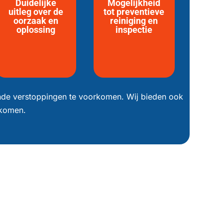
Duidelijke
Mogelijkheid
uitleg over de
tot preventieve
oorzaak en
reiniging en
oplossing
inspectie
ende verstoppingen te voorkomen. Wij bieden ook
rkomen.