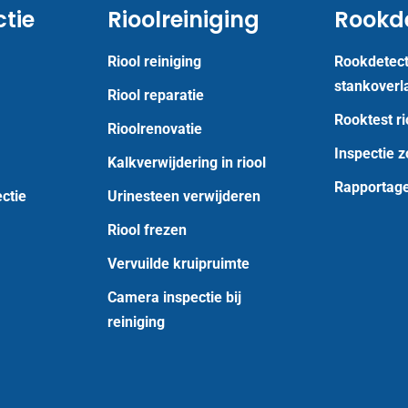
ctie
Rioolreiniging
Rookde
Riool reiniging
Rookdetecti
stankoverl
Riool reparatie
Rooktest ri
Rioolrenovatie
Inspectie 
Kalkverwijdering in riool
Rapportage
ctie
Urinesteen verwijderen
Riool frezen
Vervuilde kruipruimte
Camera inspectie bij
reiniging