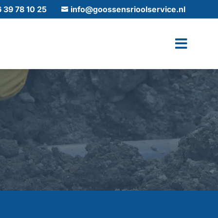
6 39 78 10 25
info@goossensrioolservice.nl
