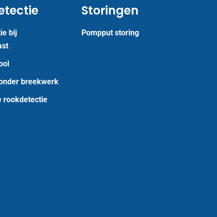
tectie
Storingen
e bij
Pompput storing
ast
ool
zonder breekwerk
 rookdetectie