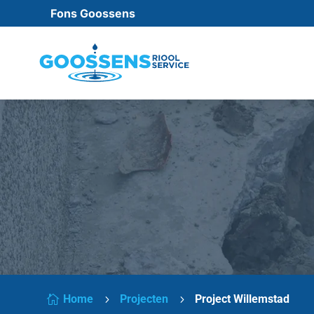
Fons Goossens
Home
Projecten
Project Willemstad

5
5